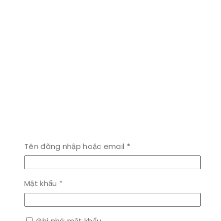
Bắt
Tên đăng nhập hoặc email
*
buộc
Bắt
Mật khẩu
*
buộc
Ghi nhớ mật khẩu