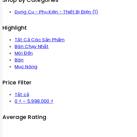
Dụng Cụ - Phụ Kiện - Thiết Bị Điện
(1)
Highlight
Tất Cả Các Sản Phẩm
Bán Chạy Nhất
Mới Đến
Bán
Mục Nóng
Price Filter
Tất cả
Khoảng
0
₫
–
5.998.000
₫
giá:
từ
Average Rating
0 ₫
đến
5.998.000 ₫