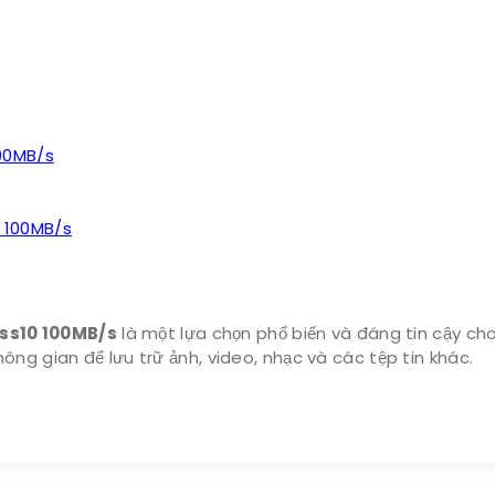
 100MB/s
ss10 100MB/s
là một lựa chọn phổ biến và đáng tin cậy cho
ng gian để lưu trữ ảnh, video, nhạc và các tệp tin khác.