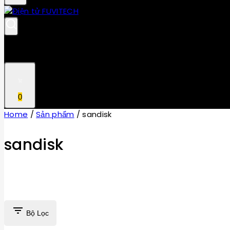
0
Home
/
Sản phẩm
/
sandisk
sandisk
Bộ Lọc