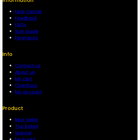
Information
Help Center
Feedback
FAQs
Size Guide
Payments
Info
Contact us
About us
My cart
Checkout
My account
Product
Best Seller
Top Rated
Special
Featured