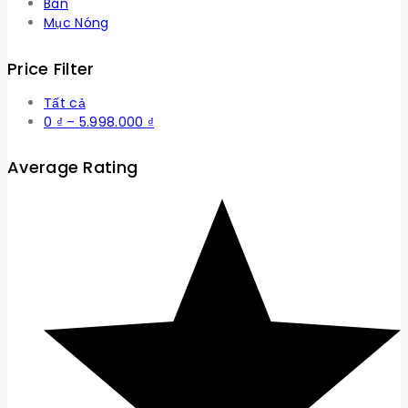
Bán
Mục Nóng
Price Filter
Tất cả
Khoảng
0
₫
–
5.998.000
₫
giá:
từ
Average Rating
0 ₫
đến
5.998.000 ₫