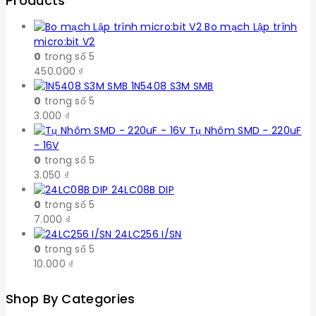
Products
Bo mạch Lập trình
micro:bit V2
0
trong số 5
450.000
₫
1N5408 S3M SMB
0
trong số 5
3.000
₫
Tụ Nhôm SMD - 220uF
- 16V
0
trong số 5
3.050
₫
24LC08B DIP
0
trong số 5
7.000
₫
24LC256 I/SN
0
trong số 5
10.000
₫
Shop By Categories