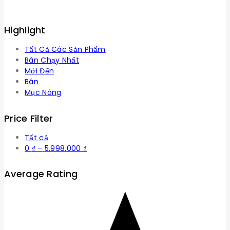
Highlight
Tất Cả Các Sản Phẩm
Bán Chạy Nhất
Mới Đến
Bán
Mục Nóng
Price Filter
Tất cả
Khoảng
0
₫
–
5.998.000
₫
giá:
từ
Average Rating
0 ₫
đến
5.998.000 ₫