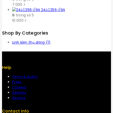
7.000
₫
24LC256 I/SN
0
trong số 5
10.000
₫
Shop By Categories
Linh kiện thụ động
(1)
Help
Term & policy
Press
Careers
Delivery
Service
Contact Info