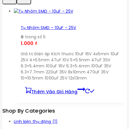
Tụ Nhôm SMD – 10uF – 25V
0
trong số 5
1.000
₫
Giá trị Điện áp Kích thước 10uF 16V 4x5mm 10uF
25V 4×5.5mm 47uF 10V 5×5.5mm 47uF 35V
6.3×5.4mm 100uF 16V 6.3×5.4mm 100uF 35V
6.3×7.7mm 220uF 35V 8x10mm 470uF 35V
10×10.5mm 1000uF 25V 12x13mm
Thêm Vào Giỏ Hàng
Shop By Categories
Linh kiện thụ động
(1)