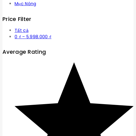
Mục Nóng
Price Filter
Tất cả
Khoảng
0
₫
–
5.998.000
₫
giá:
từ
Average Rating
0 ₫
đến
5.998.000 ₫