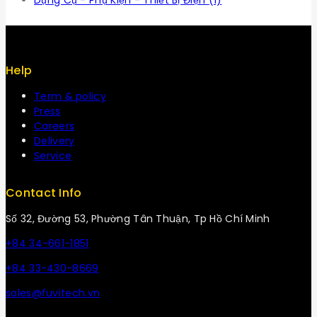
Dụng Cụ - Phụ Kiện - Thiết Bị Điện
(1)
Help
Term & policy
Press
Careers
Delivery
Service
Contact Info
Số 32, Đường 53, Phường Tân Thuận, Tp Hồ Chí Minh
+84 34-661-1851
+84 33-430-8669
sales@fuvitech.vn