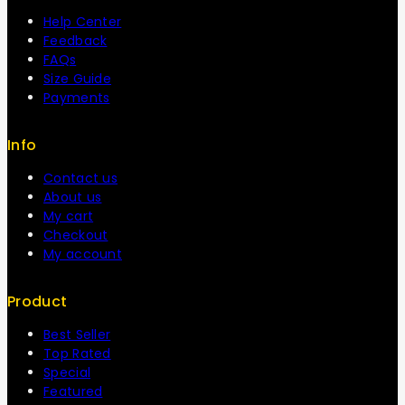
Help Center
Feedback
FAQs
Size Guide
Payments
Info
Contact us
About us
My cart
Checkout
My account
Product
Best Seller
Top Rated
Special
Featured