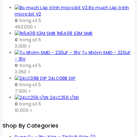
Bo mạch Lập trình
micro:bit V2
0
trong số 5
450.000
₫
1N5408 S3M SMB
0
trong số 5
3.000
₫
Tụ Nhôm SMD - 220uF
- 16V
0
trong số 5
3.050
₫
24LC08B DIP
0
trong số 5
7.000
₫
24LC256 I/SN
0
trong số 5
10.000
₫
Shop By Categories