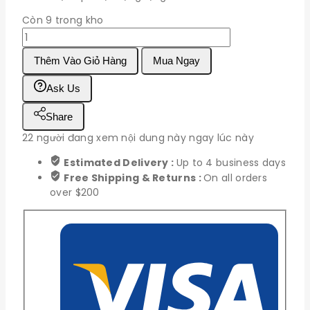
Còn 9 trong kho
ATmega328P-
PU
Thêm Vào Giỏ Hàng
Mua Ngay
số
lượng
Ask Us
Share
22
người đang xem nội dung này ngay lúc này
Estimated Delivery :
Up to 4 business days
Free Shipping & Returns :
On all orders
over $200