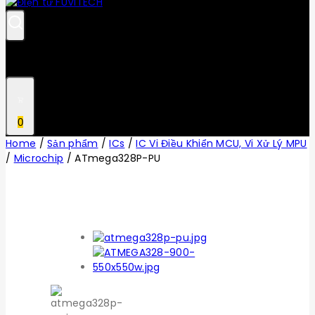
0
Home
/
Sản phẩm
/
ICs
/
IC Vi Điều Khiển MCU, Vi Xử Lý MPU
/
Microchip
/
ATmega328P-PU