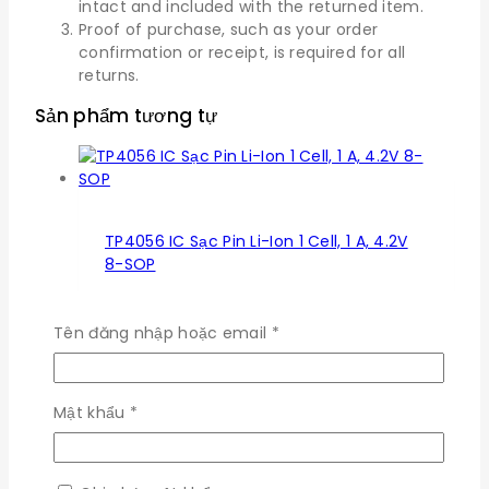
intact and included with the returned item.
Proof of purchase, such as your order
confirmation or receipt, is required for all
returns.
Sản phẩm tương tự
TP4056 IC Sạc Pin Li-Ion 1 Cell, 1 A, 4.2V
8-SOP
0
trong số 5
5.500
₫
Bắt
Tên đăng nhập hoặc email
*
buộc
Đọc Tiếp
Bắt
Mật khẩu
*
buộc
MAX3485EESA+ Line Transceiver, 8-SOIC