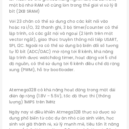
một bộ nhớ RAM vô cùng lớn trong thế giới vi xử lý 8
bít (2KB SRAM)
Với 23 chân có thể sử dụng cho các kết nối vào
hoặc ra i/O, 32 thanh ghi, 3 bộ timer/counter có thể
lập trình, có các gắt nội và ngoại (2 lệnh trên một
vector ngắt), giao thức truyền thông nối tiếp USART,
SPI, I2C. Ngoài ra có thể sử dụng bộ biến đổi số tương
tự 10 bít (ADC/DAC) mở rộng tới 8 kênh, khả năng
lập trình được watchdog timer, hoạt động với 5 chế
độ nguồn, có thể sử dụng tới 6 kênh điều chế độ rộng
xung (PWM), hỗ trợ bootloader.
Atemega328 có khả năng hoạt động trong một dải
điện áp rộng (1.8V – 5.5V), tốc độ thực thi (thông
lượng) 1MIPS trên 1MHz
Ngày nay vi điều khiển Atmega328 thực sử được sử
dụng phổ biến từ các dự án nhỏ của sinh viên, học
sinh với giá thành rẻ, xử lý mạnh mẽ, tiêu tốn ít năng