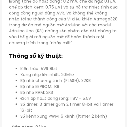
lượng (chế độ hoạt động : 0.2 mA, chế độ ngủ: 0.1 μA,
chế độ tích kiệm: 0.75 μA) và sự hỗ trợ nhiệt tình của
cộng đồng người dùng AVR. Và không thể không
nhắc tới sự thành công của Vi điều khiển Atmega328
trong dự án mã nguồn mở Arduino với các modul
Adruino Uno (R3) những sản phẩm dẫn dắt chúng ta
vào thế giới mã nguồn mở để hoàn thành một
chương trình trong “nháy mắt”.
Thông số kỹ thuật:
Kiến trúc: AVR 8bit
Xung nhịp lớn nhất: 20Mhz
Bộ nhớ chương trình (FLASH): 32KB
Bộ nhớ EEPROM: 1KB
Bộ nhớ RAM: 2KB
Điện áp hoạt động rộng: 1.8V – 5.5V
Số timer: 3 timer gồm 2 timer 8-bit và 1 timer
16-bit
Số kênh xung PWM: 6 kênh (1timer 2 kênh)