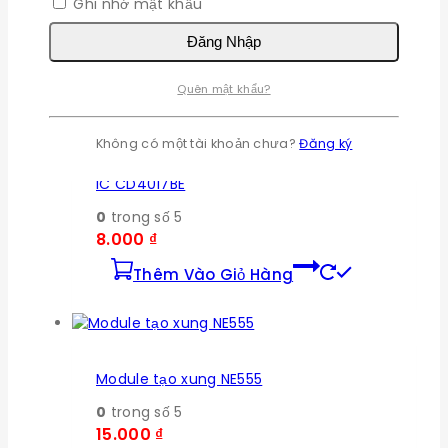
Ghi nhớ mật khẩu
0
trong số 5
25.300
₫
Đăng Nhập
Đọc Tiếp
Quên mật khẩu?
Không có một tài khoản chưa?
Đăng ký
IC CD4017BE
0
trong số 5
8.000
₫
Thêm Vào Giỏ Hàng
Module tạo xung NE555
0
trong số 5
15.000
₫