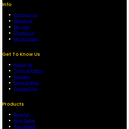
Info
Contact us
About us
My cart
Checkout
My account
Get To Know Us
About Us
Term & Policy
Careers
News & Blog
Contact Us
Products
Special
Best Seller
Top Rated