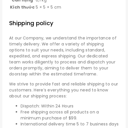
Cân nặng
0,1 kg
Kích thước
5 × 5 × 5 cm
Shipping policy
At our Company, we understand the importance of
timely delivery. We offer a variety of shipping
options to suit your needs, including standard,
expedited, and express shipping. Our dedicated
team works diligently to process and dispatch your
orders promptly, aiming to deliver them to your
doorstep within the estimated timeframe.
We strive to provide fast and reliable shipping to our
customers. Here’s everything you need to know
about our shipping process:
Dispatch: Within 24 Hours
Free shipping across all products on a
minimum purchase of $99.
International delivery time 5 to 7 business days