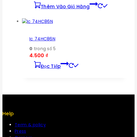
Thêm Vào Giỏ Hàng
Ic 74HC86N
0
trong số 5
4.500
₫
Đọc Tiếp
Help
Term & policy
Press