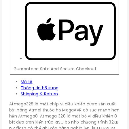
Guaranteed Safe And Secure Checkout
Mô tả
Thông tin bổ sung
Shipping & Return
Atmega328 là một chíp vi điều khiển được sản xuất
bời hãng Atmel thuộc họ MegaAVR có sức mạnh hơn
hẳn Atmega8. Atmega 328 là một bộ vi điều khiển 8
bít dựa trên kiến trúc RISC bộ nhớ chương trình 32KB
ISP flash có thể ghi xóa hàng nghìn lần, 1KB EEPROM,