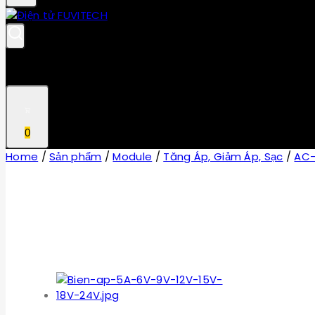
0
Home
/
Sản phẩm
/
Module
/
Tăng Áp, Giảm Áp, Sạc
/
AC