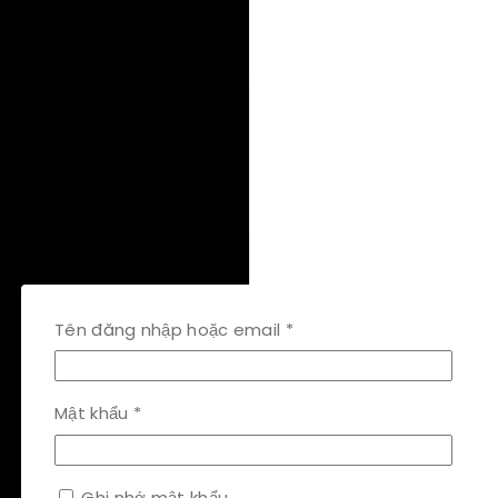
Bắt
Tên đăng nhập hoặc email
*
buộc
Bắt
Mật khẩu
*
buộc
Ghi nhớ mật khẩu