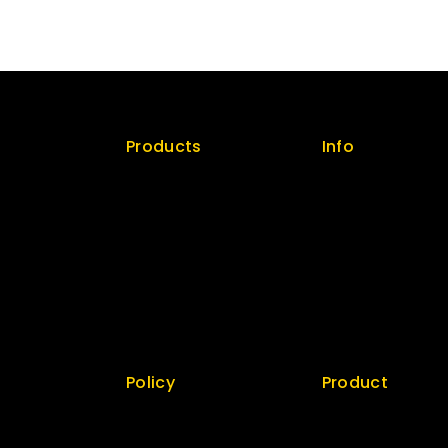
Products
Info
licy
Special
Contact us
Best Seller
About us
Top Rated
My cart
Featured
Checkout
New Arrivals
My account
Policy
Product
 us
Return Policy
Best Seller