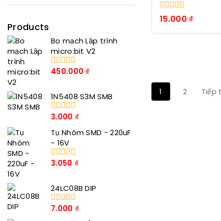
0
15.000
₫
trong
Products
số
Bo mạch Lập trình
5
micro:bit V2
450.000
₫
0
trong
số
1
2
Tiếp
1N5408 S3M SMB
5
3.000
₫
0
trong
Tụ Nhôm SMD - 220uF
số
5
- 16V
3.050
₫
0
trong
số
24LC08B DIP
5
7.000
₫
0
trong