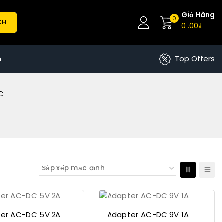
Giỏ Hàng
0
CH
0
.00₫
n
Top Offers
C
er AC-DC 5V 2A
Adapter AC-DC 9V 1A