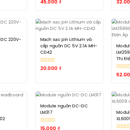
0
0
45.000
₫
32.0
trong
trong
số
số
5
5
-DC 220V-
Mạch sạc pin Lithium và
cấp nguồn DC 5V 2.1A MH-
Modul
CD42
LM259
Thị Đi
0
20.000
₫
trong
0
52.0
số
trong
5
số
5
Module nguồn DC-DC
LM317
Modul
02
XL600
0
15.000
₫