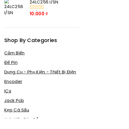
24LC256 I/SN
số
5
10.000
₫
0
trong
số
5
Shop By Categories
Cảm Biến
Đế Pin
Dụng Cụ - Phụ Kiện - Thiết Bị Điện
Encoder
ICs
Jack Pcb
Kẹp Cá Sấu
Linh Kiện Bán Dẫn
Linh kiện thụ động