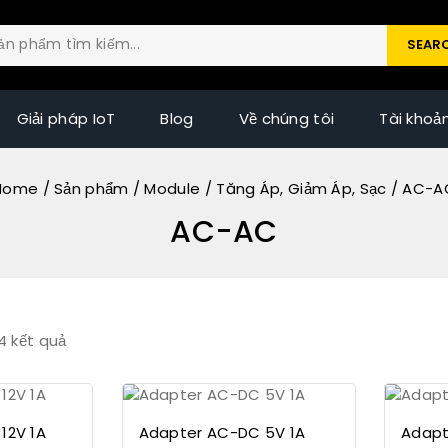
SEAR
Giải pháp IoT
Blog
Về chúng tôi
Tài khoả
Home
/
Sản phẩm
/
Module
/
Tăng Áp, Giảm Áp, Sạc
/
AC-A
AC-AC
4
kết quả
12V 1A
Adapter AC-DC 5V 1A
Adapt