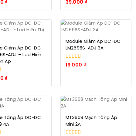
0
00
₫
39.000
₫
trong
số
5
Module Giảm Áp DC-DC
e Giảm Áp DC-DC
LM2596S-ADJ 3A
6S-ADJ – Led Hiển
ện Áp
0
19.000
₫
trong
số
00
₫
5
e Tăng Áp DC-DC
MT3608 Mạch Tăng Áp
9 4A
Mini 2A