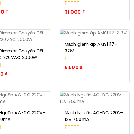
0
00
₫
31.000
₫
trong
số
5
Mạch giảm áp AMS1117-
Dimmer Chuyển Đổi
3.3V
C 220VAC 2000W
0
6.500
₫
trong
00
₫
số
5
Nguồn AC-DC 220V-
Mạch Nguồn AC-DC 220V-
00mA
12V 750mA