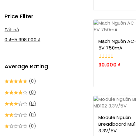
Tụ không phân cực
số
5
Vi Điều Khiển
Price Filter
Tất cả
0
₫
–
5.998.000
₫
Mạch Nguồn AC
5V 750mA
0
30.000
₫
Average Rating
trong
số
5
(0)
(0)
(0)
(0)
Module Nguồn
Breadboard MB1
(0)
3.3V/5V