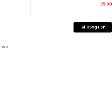
trong
0
35.0
số
trong
5
số
5
Tải Trọng Hơn
 theo