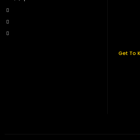
About us
+84 34-661-1851
My cart
+84 33-430-8669
Checkou
sales@fuvitech.vn
My acco
Get To 
About U
Term & P
Careers
News & B
Contact