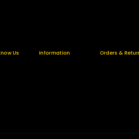
Security
Top Rated
Careers
Special
t
Sitemap
Featured
unt
FAQs
New Arrivals
Know Us
Information
Orders & Retur
s
Help Center
Track Order
olicy
Feedback
Delivery
FAQs
Services
log
Size Guide
Returns
 Us
Payments
Exchange