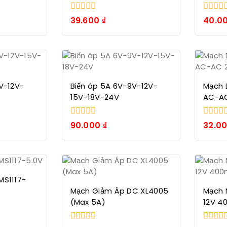
0
0
39.600
₫
40.0
trong
trong
số
số
5
5
V-12V-
Biến áp 5A 6V-9V-12V-
Mạch 
15V-18V-24V
AC-A
0
0
90.000
₫
32.0
trong
trong
số
số
5
5
MS1117-
Mạch Giảm Áp DC XL4005
Mạch 
(Max 5A)
12V 4