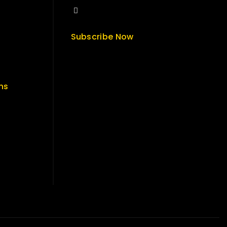
sales@fuvitech.vn
Subscribe Now
ns