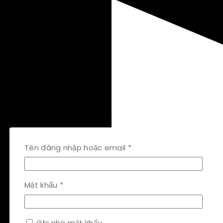
Bắt
Tên đăng nhập hoặc email
*
buộc
Bắt
Mật khẩu
*
buộc
Ghi nhớ mật khẩu