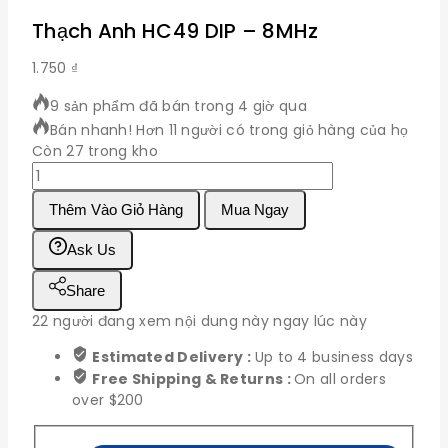
Thạch Anh HC49 DIP – 8MHz
1.750
₫
9 sản phẩm đã bán trong 4 giờ qua
Bán nhanh! Hơn 11 người có trong giỏ hàng của họ
Còn 27 trong kho
Thạch
Anh
Thêm Vào Giỏ Hàng
Mua Ngay
HC49
DIP
Ask Us
-
8MHz
Share
số
lượng
22
người đang xem nội dung này ngay lúc này
Estimated Delivery :
Up to 4 business days
Free Shipping & Returns :
On all orders
over $200