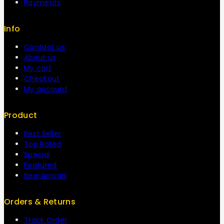
Payments
Info
Contact us
About us
My cart
Checkout
My account
Product
Best Seller
Top Rated
Special
Featured
New Arrivals
Orders & Returns
Track Order