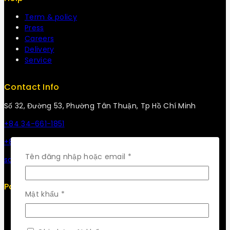
Term & policy
Press
Careers
Delivery
Service
Contact Info
Số 32, Đường 53, Phường Tân Thuận, Tp Hồ Chí Minh
+84 34-661-1851
+84 33-430-8669
Bắt
Tên đăng nhập hoặc email
*
sales@fuvitech.vn
buộc
Policy
Bắt
Mật khẩu
*
buộc
Return Policy
Security
Careers