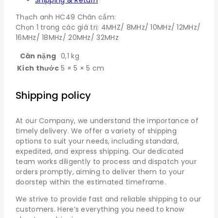
Shipping & Return
Thạch anh HC49 Chân cắm:
Chọn 1 trong các giá trị: 4MHZ/ 8MHz/ 10MHz/ 12MHz/
16MHz/ 18MHz/ 20MHz/ 32MHz
Cân nặng
0,1 kg
Kích thước
5 × 5 × 5 cm
Shipping policy
At our Company, we understand the importance of
timely delivery. We offer a variety of shipping
options to suit your needs, including standard,
expedited, and express shipping. Our dedicated
team works diligently to process and dispatch your
orders promptly, aiming to deliver them to your
doorstep within the estimated timeframe.
We strive to provide fast and reliable shipping to our
customers. Here’s everything you need to know