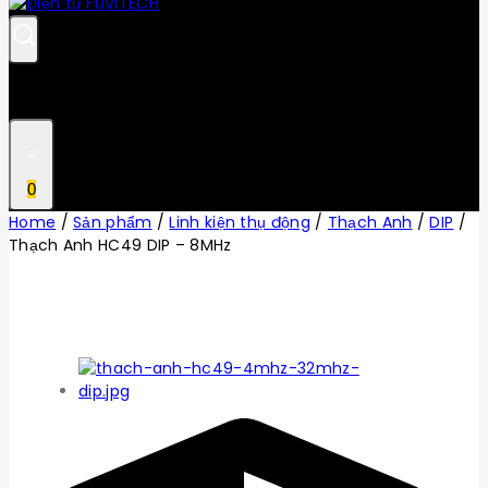
0
Home
/
Sản phẩm
/
Linh kiện thụ động
/
Thạch Anh
/
DIP
/
Thạch Anh HC49 DIP – 8MHz