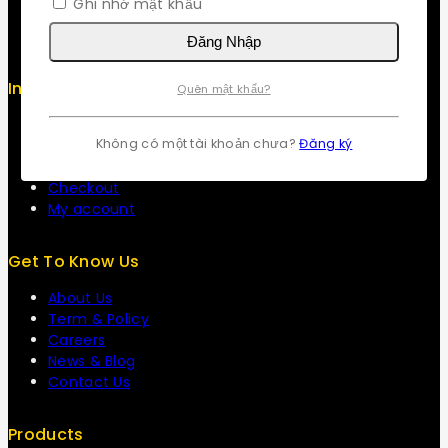
Ghi nhớ mật khẩu
Sitemap
FAQs
Đăng Nhập
Info
Quên mật khẩu?
Contact us
Không có một tài khoản chưa?
Đăng ký
About us
My cart
Checkout
My account
Get To Know Us
About Us
Term & Policy
Careers
News & Blog
Contact Us
Products