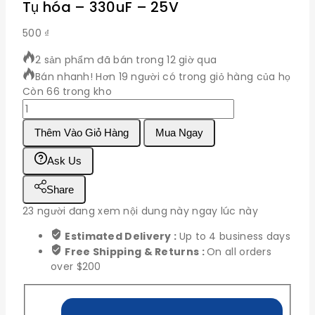
Tụ hóa – 330uF – 25V
500
₫
2 sản phẩm đã bán trong 12 giờ qua
Bán nhanh! Hơn 19 người có trong giỏ hàng của họ
Còn 66 trong kho
Tụ
hóa
Thêm Vào Giỏ Hàng
Mua Ngay
-
330uF
Ask Us
-
25V
Share
số
lượng
23
người đang xem nội dung này ngay lúc này
Estimated Delivery :
Up to 4 business days
Free Shipping & Returns :
On all orders
over $200