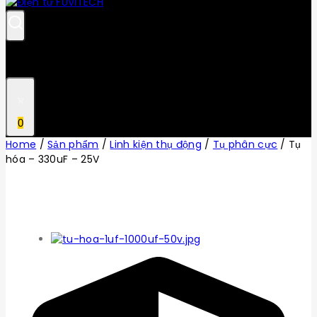
0
Home
/
Sản phẩm
/
Linh kiện thụ động
/
Tụ phân cực
/
Tụ
hóa – 330uF – 25V