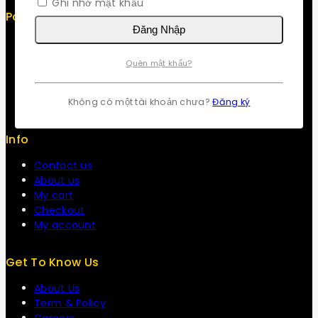
Ghi nhớ mật khẩu
Policy
Đăng Nhập
Return Policy
Security
Quên mật khẩu?
Careers
Sitemap
FAQs
Không có một tài khoản chưa?
Đăng ký
Info
Contact us
About us
My cart
Checkout
My account
Get To Know Us
About Us
Term & Policy