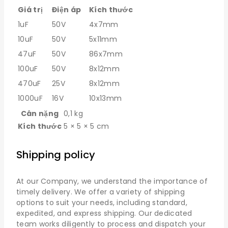
Giá trị
Điện áp
Kích thước
1uF
50V
4x7mm
10uF
50V
5x11mm
47uF
50V
86x7mm
100uF
50V
8x12mm
470uF
25V
8x12mm
1000uF
16V
10x13mm
Cân nặng
0,1 kg
Kích thước
5 × 5 × 5 cm
Shipping policy
At our Company, we understand the importance of
timely delivery. We offer a variety of shipping
options to suit your needs, including standard,
expedited, and express shipping. Our dedicated
team works diligently to process and dispatch your