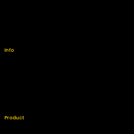
Help Center
Feedback
FAQs
Size Guide
Payments
Info
Contact us
About us
My cart
Checkout
My account
Product
Best Seller