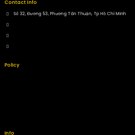
Contact Info
Số 32, Đường 53, Phường Tân Thuận, Tp Hồ Chí Minh
+84 34-661-1851
+84 33-430-8669
sales@fuvitech.vn
Policy
Return Policy
Security
Careers
Sitemap
FAQs
Info