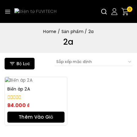
0
Home
/
Sản phẩm
/
2a
2a
Bộ Lọc
Biến áp 2A
0
84.000
₫
trong
số
Thêm Vào Giỏ
5
Hàng