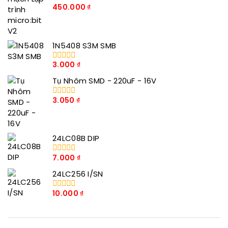
450.000
₫
0
trong
số
5
1N5408 S3M SMB
3.000
₫
0
trong
Tụ Nhôm SMD - 220uF - 16V
số
5
3.050
₫
0
trong
số
5
24LC08B DIP
7.000
₫
0
trong
24LC256 I/SN
số
5
10.000
₫
0
trong
số
5