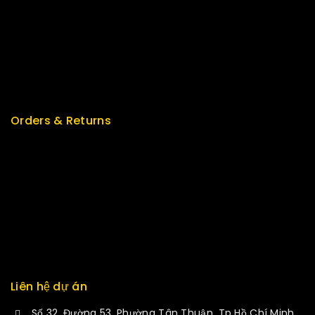
Top Rated
Special
Featured
New Arrivals
Orders & Returns
Track Order
Delivery
Services
Returns
Exchange
Liên hệ dự án
Số 32, Đường 53, Phường Tân Thuận, Tp Hồ Chí Minh