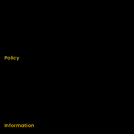
Special
Best Seller
Top Rated
Featured
New Arrivals
Policy
Return Policy
Security
Careers
Sitemap
FAQs
Information