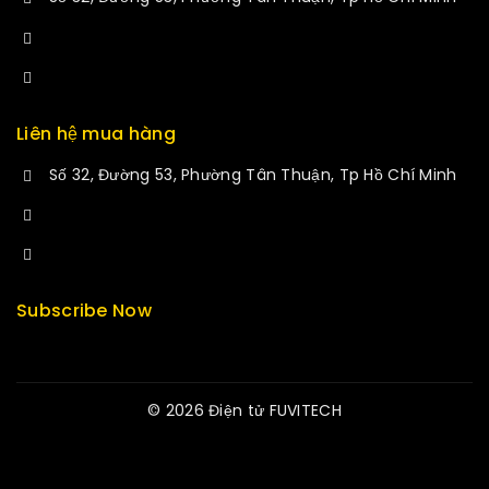
+84 34-661-1851
manminhmai@fuvitech.vn
Liên hệ mua hàng
Số 32, Đường 53, Phường Tân Thuận, Tp Hồ Chí Minh
+84 33-430-8669
sales@fuvitech.vn
Subscribe Now
© 2026 Điện tử FUVITECH
Get Latest Update & News