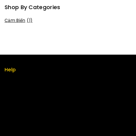
Shop By Categories
Cảm Biến
(1)
Help
Term & policy
Press
Careers
Delivery
Service