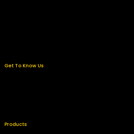
Contact us
About us
My cart
Checkout
My account
Get To Know Us
About Us
Term & Policy
Careers
News & Blog
Contact Us
Products