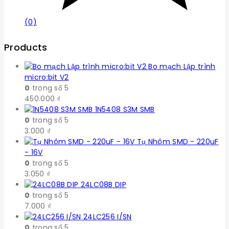
(0)
Products
Bo mạch Lập trình
micro:bit V2
0
trong số 5
450.000
₫
1N5408 S3M SMB
0
trong số 5
3.000
₫
Tụ Nhôm SMD - 220uF
- 16V
0
trong số 5
3.050
₫
24LC08B DIP
0
trong số 5
7.000
₫
24LC256 I/SN
0
trong số 5