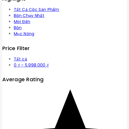
Tất Cả Các Sản Phẩm
Bán Chạy Nhất
Mới Đến
Bán
Mục Nóng
Price Filter
Tất cả
Khoảng
0
₫
–
5.998.000
₫
giá:
từ
Average Rating
0 ₫
đến
5.998.000 ₫