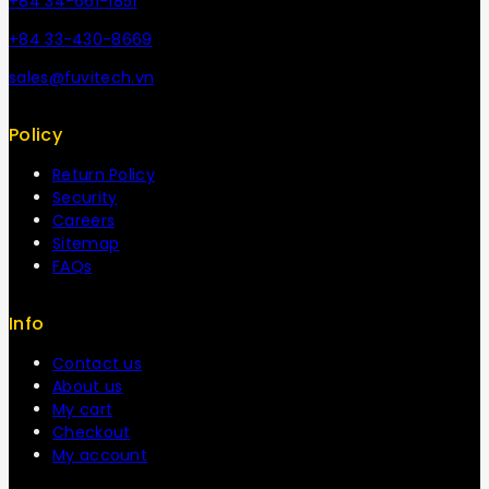
+84 34-661-1851
+84 33-430-8669
sales@fuvitech.vn
Policy
Return Policy
Security
Careers
Sitemap
FAQs
Info
Contact us
About us
My cart
Checkout
My account