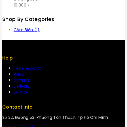
10.000
₫
Shop By Categories
Cảm Biến
(1)
Help
Term & policy
Press
Careers
Delivery
Service
Contact Info
Số 32, Đường 53, Phường Tân Thuận, Tp Hồ Chí Minh