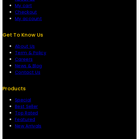
My cart
Checkout
My account
Get To Know Us
About Us
Term & Policy
Careers
News & Blog
Contact Us
Products
Special
Best Seller
Top Rated
Featured
New Arrivals