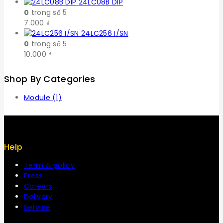
24LC08B DIP
0
trong số 5
7.000
₫
24LC256 I/SN
0
trong số 5
10.000
₫
Shop By Categories
Module
(1)
Help
Term & policy
Press
Careers
Delivery
Service