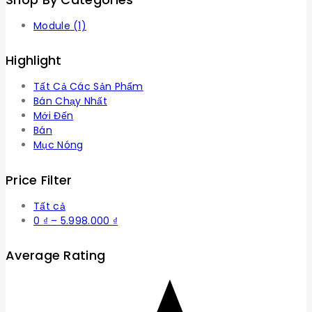
Module
(1)
Highlight
Tất Cả Các Sản Phẩm
Bán Chạy Nhất
Mới Đến
Bán
Mục Nóng
Price Filter
Tất cả
Khoảng
0
₫
–
5.998.000
₫
giá:
từ
Average Rating
0 ₫
đến
5.998.000 ₫