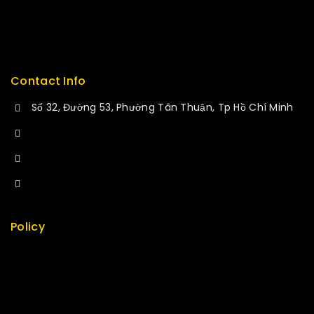
Delivery
Service
Contact Info
Số 32, Đường 53, Phường Tân Thuận, Tp Hồ Chí Minh
+84 34-661-1851
+84 33-430-8669
sales@fuvitech.vn
Policy
Return Policy
Security
Careers