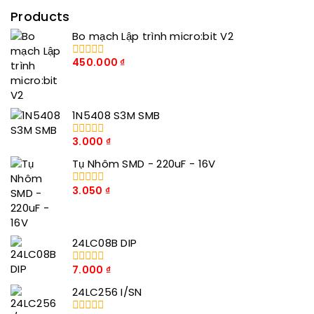
Products
Bo mạch Lập trình micro:bit V2
450.000
₫
0
trong
số
5
1N5408 S3M SMB
3.000
₫
0
trong
Tụ Nhôm SMD - 220uF - 16V
số
5
3.050
₫
0
trong
số
5
24LC08B DIP
7.000
₫
0
trong
24LC256 I/SN
số
5