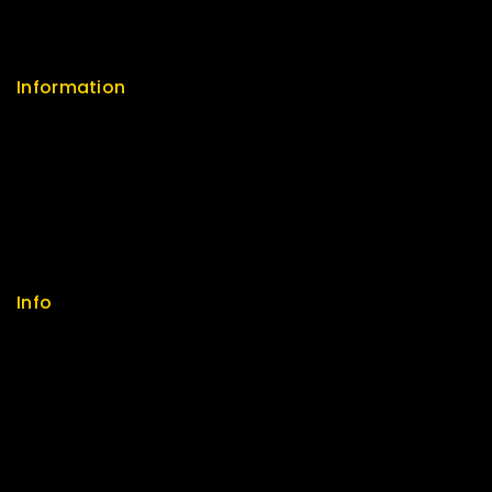
FAQs
Information
Help Center
Feedback
FAQs
Size Guide
Payments
Info
Contact us
About us
My cart
Checkout
My account