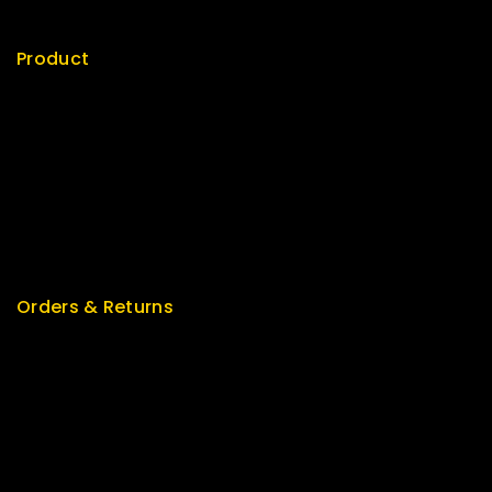
Product
Best Seller
Top Rated
Special
Featured
New Arrivals
Orders & Returns
Track Order
Delivery
Services
Returns