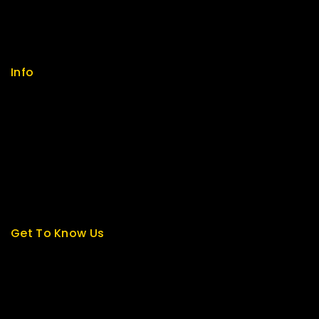
Sitemap
FAQs
Info
Contact us
About us
My cart
Checkout
My account
Get To Know Us
About Us
Term & Policy
Careers