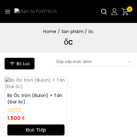
0
Home
/
Sản phẩm
/
ốc
ốc
Bộ Lọc
Bộ Ốc tròn (Bulon) + Tán
(Đai ốc)
0
1.500
₫
trong
số
Đọc Tiếp
5