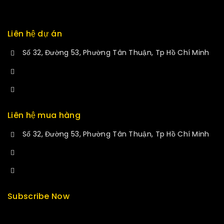
Exchange
Liên hệ dự án
Số 32, Đường 53, Phường Tân Thuận, Tp Hồ Chí Minh
+84 34-661-1851
manminhmai@fuvitech.vn
Liên hệ mua hàng
Số 32, Đường 53, Phường Tân Thuận, Tp Hồ Chí Minh
+84 33-430-8669
sales@fuvitech.vn
Subscribe Now