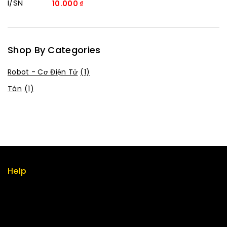
10.000
₫
0
trong
số
5
Shop By Categories
Robot - Cơ Điện Tử
(1)
Tán
(1)
Help
Term & policy
Press
Careers