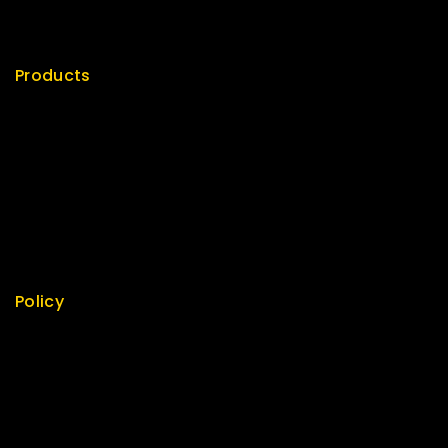
News & Blog
Contact Us
Products
Special
Best Seller
Top Rated
Featured
New Arrivals
Policy
Return Policy
Security
Careers
Sitemap