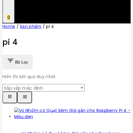
0
Home
/
Sản phẩm
/
pi 4
pi 4
Bộ Lọc
Hiển thị kết quả duy nhất