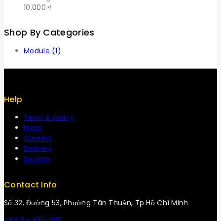
10.000
₫
Shop By Categories
Module
(1)
Help
Term & policy
Press
Careers
Delivery
Service
Contact Info
Số 32, Đường 53, Phường Tân Thuận, Tp Hồ Chí Minh
+84 34-661-1851