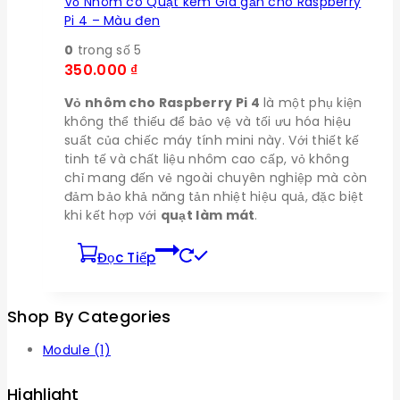
Vỏ Nhôm có Quạt kèm Giá gắn cho Raspberry
Pi 4 – Màu đen
0
trong số 5
350.000
₫
Vỏ nhôm cho Raspberry Pi 4
là một phụ kiện
không thể thiếu để bảo vệ và tối ưu hóa hiệu
suất của chiếc máy tính mini này. Với thiết kế
tinh tế và chất liệu nhôm cao cấp, vỏ không
chỉ mang đến vẻ ngoài chuyên nghiệp mà còn
đảm bảo khả năng tản nhiệt hiệu quả, đặc biệt
khi kết hợp với
quạt làm mát
.
Đọc Tiếp
Shop By Categories
Module
(1)
Highlight