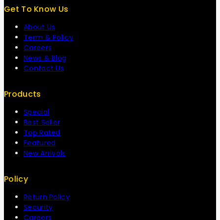
Get To Know Us
About Us
Term & Policy
Careers
News & Blog
Contact Us
Products
Special
Best Seller
Top Rated
Featured
New Arrivals
Policy
Return Policy
Security
Careers