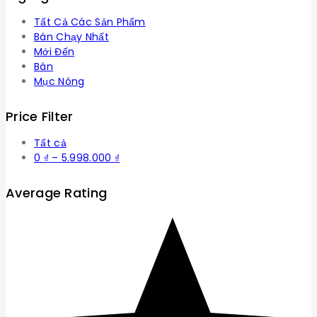
Tất Cả Các Sản Phẩm
Bán Chạy Nhất
Mới Đến
Bán
Mục Nóng
Price Filter
Tất cả
Khoảng
0
₫
–
5.998.000
₫
giá:
từ
Average Rating
0 ₫
đến
5.998.000 ₫