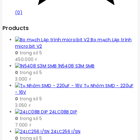
(0)
Products
Bo mạch Lập trình
micro:bit V2
0
trong số 5
450.000
₫
1N5408 S3M SMB
0
trong số 5
3.000
₫
Tụ Nhôm SMD - 220uF
- 16V
0
trong số 5
3.050
₫
24LC08B DIP
0
trong số 5
7.000
₫
24LC256 I/SN
0
trong số 5