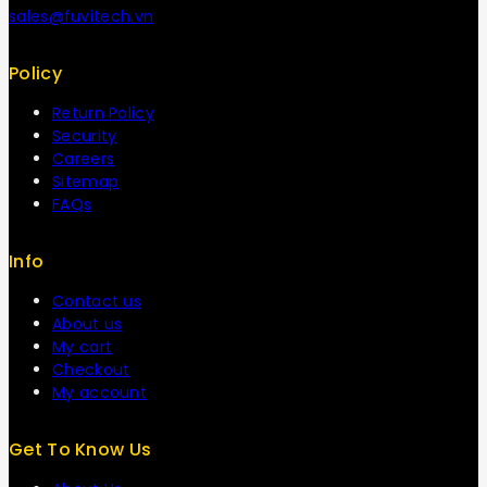
sales@fuvitech.vn
Policy
Return Policy
Security
Careers
Sitemap
FAQs
Info
Contact us
About us
My cart
Checkout
My account
Get To Know Us