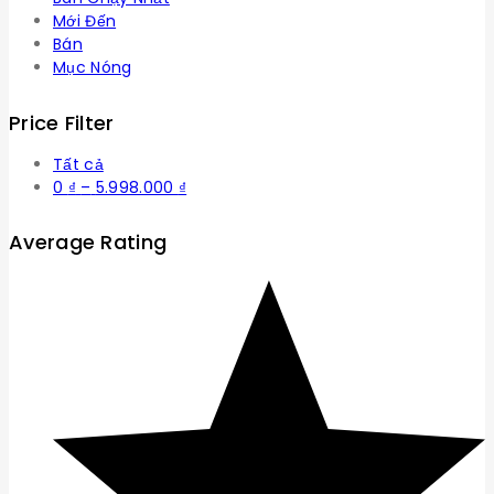
Mới Đến
Bán
Mục Nóng
Price Filter
Tất cả
Khoảng
0
₫
–
5.998.000
₫
giá:
từ
Average Rating
0 ₫
đến
5.998.000 ₫