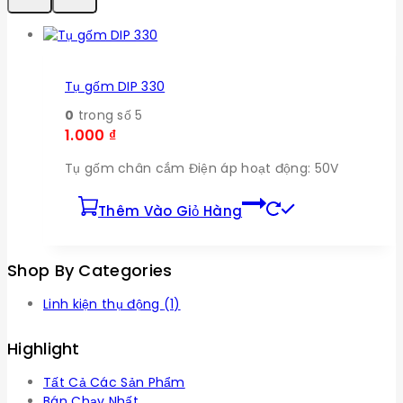
Tụ gốm DIP 330
0
trong số 5
1.000
₫
Tụ gốm chân cắm Điện áp hoạt động: 50V
Thêm Vào Giỏ Hàng
Shop By Categories
Linh kiện thụ động
(1)
Highlight
Tất Cả Các Sản Phẩm
Bán Chạy Nhất