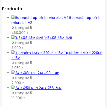
Products
Bo mạch Lập trình
micro:bit V2
0
trong số 5
450.000
₫
1N5408 S3M SMB
0
trong số 5
3.000
₫
Tụ Nhôm SMD - 220uF
- 16V
0
trong số 5
3.050
₫
24LC08B DIP
0
trong số 5
7.000
₫
24LC256 I/SN
0
trong số 5
10.000
₫