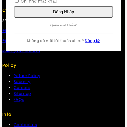
Ghi nhớ mật khẩu
Contact Info
Đăng Nhập
Số 32, Đường 53, Phường Tân Thuận, Tp Hồ Chí Minh
Quên mật khẩu?
+84 34-661-1851
+84 33-430-8669
Không có một tài khoản chưa?
Đăng ký
sales@fuvitech.vn
Policy
Return Policy
Security
Careers
Sitemap
FAQs
Info
Contact us