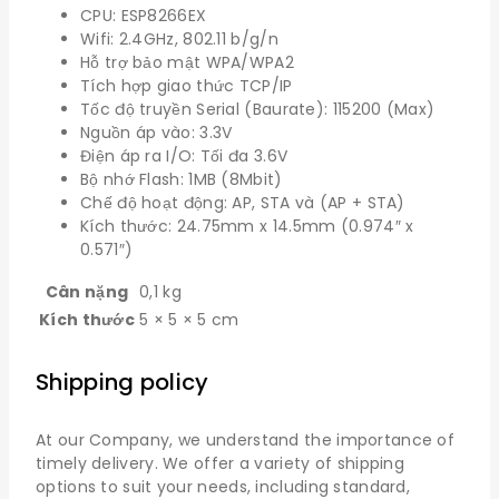
CPU: ESP8266EX
Wifi: 2.4GHz, 802.11 b/g/n
Hỗ trợ bảo mật WPA/WPA2
Tích hợp giao thức TCP/IP
Tốc độ truyền Serial (Baurate): 115200 (Max)
Nguồn áp vào: 3.3V
Điện áp ra I/O: Tối đa 3.6V
Bộ nhớ Flash: 1MB (8Mbit)
Chế độ hoạt động: AP, STA và (AP + STA)
Kích thước: 24.75mm x 14.5mm (0.974″ x
0.571″)
Cân nặng
0,1 kg
Kích thước
5 × 5 × 5 cm
Shipping policy
At our Company, we understand the importance of
timely delivery. We offer a variety of shipping
options to suit your needs, including standard,