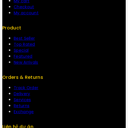
My cart
Checkout
My account
Product
Best Seller
Top Rated
Special
Featured
New Arrivals
Orders & Returns
Track Order
Delivery
Services
Returns
Exchange
Liên hệ dự án