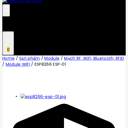
0
Home
/
Sản phẩm
/
Module
/
Mạch RF, WiFi, Bluetooth, RFID
/
Module WIFI
/
ESP8266 ESP-01