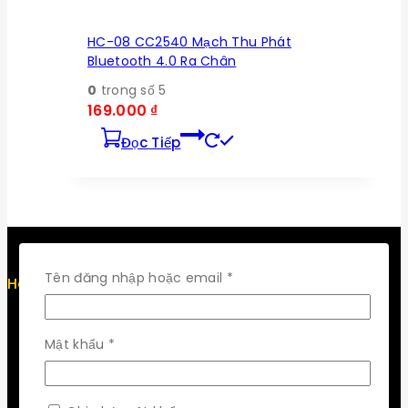
HC-08 CC2540 Mạch Thu Phát
Bluetooth 4.0 Ra Chân
0
trong số 5
169.000
₫
Đọc Tiếp
Bắt
Tên đăng nhập hoặc email
*
Help
buộc
Term & policy
Press
Bắt
Mật khẩu
*
Careers
buộc
Delivery
Service