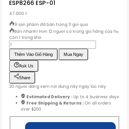
ESP8266 ESP-01
47.000
₫
9 sản phẩm đã bán trong 11 giờ qua
Bán nhanh! Hơn 12 người có trong giỏ hàng của họ
Còn 1 trong kho
ESP8266
ESP-
Thêm Vào Giỏ Hàng
Mua Ngay
01
số
Ask Us
lượng
Share
20
người đang xem nội dung này ngay lúc này
Estimated Delivery :
Up to 4 business days
Free Shipping & Returns :
On all orders
over $200