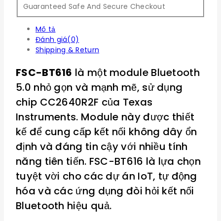
Guaranteed Safe And Secure Checkout
Mô tả
Đánh giá(0)
Shipping & Return
FSC-BT616
là một module Bluetooth
5.0 nhỏ gọn và mạnh mẽ, sử dụng
chip CC2640R2F của Texas
Instruments. Module này được thiết
kế để cung cấp kết nối không dây ổn
định và đáng tin cậy với nhiều tính
năng tiên tiến. FSC-BT616 là lựa chọn
tuyệt vời cho các dự án IoT, tự động
hóa và các ứng dụng đòi hỏi kết nối
Bluetooth hiệu quả.