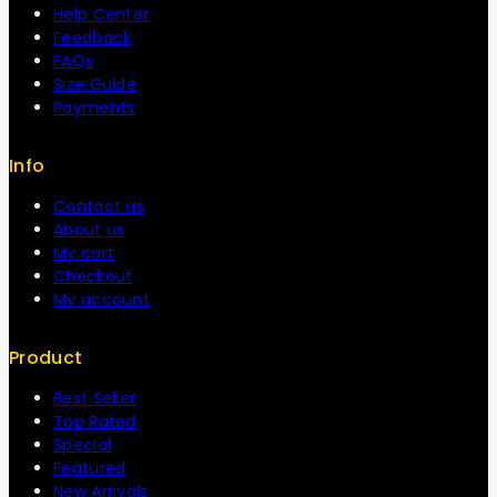
Help Center
Feedback
FAQs
Size Guide
Payments
Info
Contact us
About us
My cart
Checkout
My account
Product
Best Seller
Top Rated
Special
Featured
New Arrivals