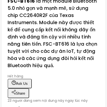
FSC-BT616
là một module Bluetooth
5.0 nhỏ gọn và mạnh mẽ, sử dụng
chip CC2640R2F của Texas
Instruments. Module này được thiết
kế để cung cấp kết nối không dây ổn
định và đáng tin cậy với nhiều tính
năng tiên tiến. FSC-BT616 là lựa chọn
tuyệt vời cho các dự án IoT, tự động
hóa và các ứng dụng đòi hỏi kết nối
Bluetooth hiệu quả.
Hết hàng
Ask Us
Share
23
người đang xem nội dung này ngay lúc này