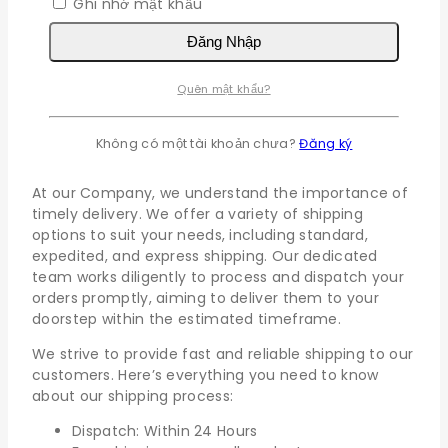
Ghi nhớ mật khẩu
buộc
Đăng Nhập
Ghi nhớ mật khẩu
Đăng Nhập
Quên mật khẩu?
Quên mật khẩu?
Shipping policy
Không có một tài khoản chưa?
Đăng ký
At our Company, we understand the importance of
timely delivery. We offer a variety of shipping
options to suit your needs, including standard,
expedited, and express shipping. Our dedicated
team works diligently to process and dispatch your
orders promptly, aiming to deliver them to your
doorstep within the estimated timeframe.
We strive to provide fast and reliable shipping to our
customers. Here’s everything you need to know
about our shipping process:
Dispatch: Within 24 Hours