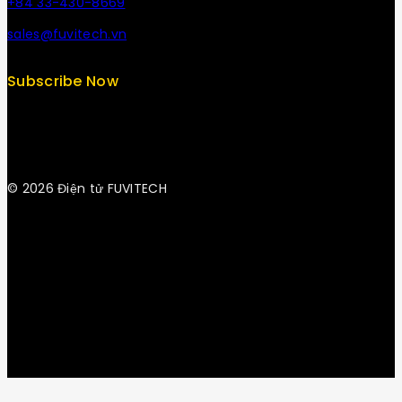
+84 33-430-8669
sales@fuvitech.vn
Subscribe Now
© 2026 Điện tử FUVITECH
Get Latest Update & News