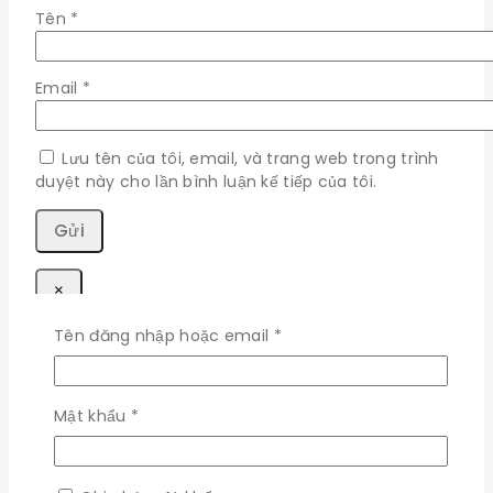
Tên
*
Email
*
Lưu tên của tôi, email, và trang web trong trình
duyệt này cho lần bình luận kế tiếp của tôi.
×
Bắt
Tên đăng nhập hoặc email
*
Đăng nhập
buộc
Bắt
Bắt
Tên đăng nhập hoặc email
*
Mật khẩu
*
buộc
buộc
Bắt
Mật khẩu
*