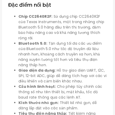
Đặc điểm nổi bật
Chip CC2640R2F:
Sử dụng chip CC2640R2F
của Texas Instruments, một trong những chip
Bluetooth 5.0 hàng đầu trên thị trường, đảm
bảo hiệu năng cao và khả năng tương thích
rộng rãi.
Bluetooth 5.0:
Tận dụng tối đa các ưu điểm
của Bluetooth 5.0 như tốc độ truyền dữ liệu
nhanh hơn, khoảng cách truyền xa hơn, khả
năng xuyên tường tốt hơn và tiêu thụ điện
năng thấp hơn.
Giao diện đa dạng:
Hỗ trợ giao diện UART, I2C,
SPI, 12-bit ADC, giúp dễ dàng tích hợp với các vi
điều khiển và cảm biến khác nhau.
Cấu hình linh hoạt:
Cho phép tùy chỉnh các
thông số như tên thiết bị, mật khẩu, tốc độ
baud rate thông qua các lệnh AT.
Kích thước nhỏ gọn:
Thiết kế nhỏ gọn, dễ
dàng lắp đặt vào các sản phẩm.
Tiêu thụ điện năng thấp:
Tiết kiệm năng