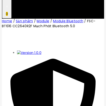
0
Home
/
Sản phẩm
/
Module
/
Module Bluetooth
/
FSC-
BT616 CC2640R2F Mạch Phát Bluetooth 5.0