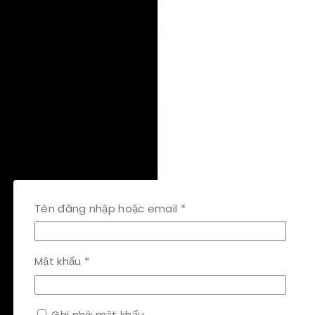
Bắt
Tên đăng nhập hoặc email
*
buộc
Bắt
Mật khẩu
*
buộc
Ghi nhớ mật khẩu