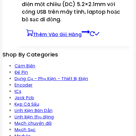
điện một chiều (DC) 5.2×2.1mm với
cổng USB trên máy tính, laptop hoặc
bộ sạc di động.
Thêm Vào Giỏ Hàng
Shop By Categories
Cảm Biến
Đế Pin
Dụng Cụ - Phụ Kiện - Thiết Bị Điện
Encoder
ICs
Jack Pcb
Kẹp Cá Sấu
Linh Kiện Bán Dẫn
Linh kiện thụ động
Mạch chuyển đổi
Mạch Sạc
Module