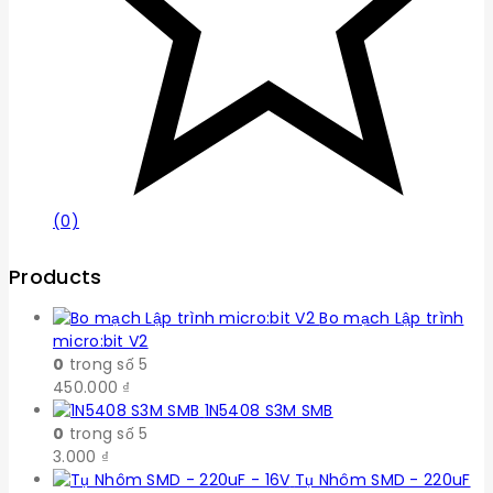
(0)
Products
Bo mạch Lập trình
micro:bit V2
0
trong số 5
450.000
₫
1N5408 S3M SMB
0
trong số 5
3.000
₫
Tụ Nhôm SMD - 220uF