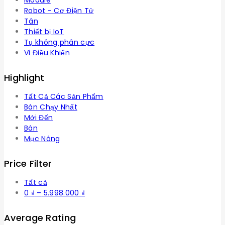
Robot - Cơ Điện Tử
Tán
Thiết bị IoT
Tụ không phân cực
Vi Điều Khiển
Highlight
Tất Cả Các Sản Phẩm
Bán Chạy Nhất
Mới Đến
Bán
Mục Nóng
Price Filter
Tất cả
Khoảng
0
₫
–
5.998.000
₫
giá:
từ
Average Rating
0 ₫