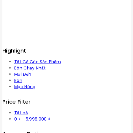
Highlight
Tất Cả Các Sản Phẩm
Bán Chạy Nhất
Mới Đến
Bán
Mục Nóng
Price Filter
Tất cả
Khoảng
0
₫
–
5.998.000
₫
giá:
từ