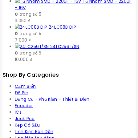
Tụ Nhôm SMD - 220uF
- 16V
0
trong số 5
3.050
₫
24LC08B DIP
0
trong số 5
7.000
₫
24LC256 I/SN
0
trong số 5
10.000
₫
Shop By Categories
Cảm Biến
Đế Pin
Dụng Cụ - Phụ Kiện - Thiết Bị Điện
Encoder
ICs
Jack Pcb
Kẹp Cá Sấu
Linh Kiện Bán Dẫn