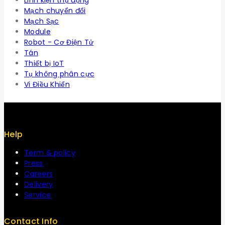
Linh kiện thụ động
Mạch chuyển đổi
Mạch Sạc
Module
Robot - Cơ Điện Tử
Tán
Thiết bị IoT
Tụ không phân cực
Vi Điều Khiển
Help
Term & policy
Press
Careers
Delivery
Service
Contact Info