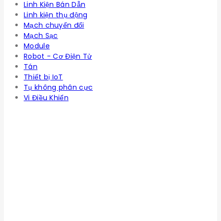
Linh Kiện Bán Dẫn
Linh kiện thụ động
Mạch chuyển đổi
Mạch Sạc
Module
Robot - Cơ Điện Tử
Tán
Thiết bị IoT
Tụ không phân cực
Vi Điều Khiển