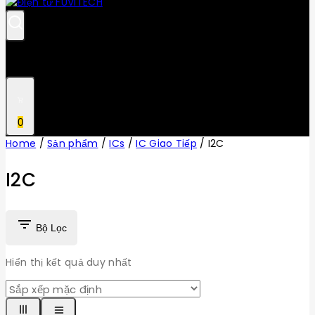
0
Home
/
Sản phẩm
/
ICs
/
IC Giao Tiếp
/
I2C
I2C
Bộ Lọc
Hiển thị kết quả duy nhất