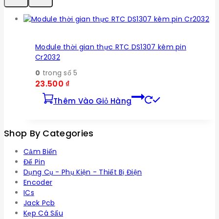
Module thời gian thực RTC DS1307 kèm pin
Cr2032
0
trong số 5
23.500
₫
Thêm Vào Giỏ Hàng
Shop By Categories
Cảm Biến
Đế Pin
Dụng Cụ - Phụ Kiện - Thiết Bị Điện
Encoder
ICs
Jack Pcb
Kẹp Cá Sấu