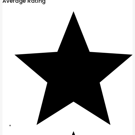
Average Rating
0 ₫
đến
5.998.000 ₫