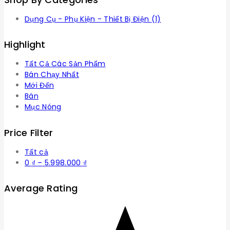
Dụng Cụ - Phụ Kiện - Thiết Bị Điện
(1)
Highlight
Tất Cả Các Sản Phẩm
Bán Chạy Nhất
Mới Đến
Bán
Mục Nóng
Price Filter
Tất cả
Khoảng
0
₫
–
5.998.000
₫
giá:
từ
Average Rating
0 ₫
đến
5.998.000 ₫