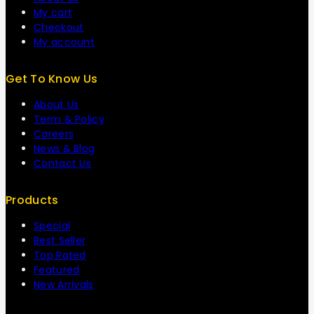
My cart
Checkout
My account
Get To Know Us
About Us
Term & Policy
Careers
News & Blog
Contact Us
Products
Special
Best Seller
Top Rated
Featured
New Arrivals