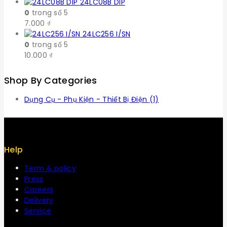
24LC08B DIP
0
trong số 5
7.000
₫
24LC256 I/SN
0
trong số 5
10.000
₫
Shop By Categories
Dụng Cụ - Phụ Kiện - Thiết Bị Điện
(1)
Help
Term & policy
Press
Careers
Delivery
Service