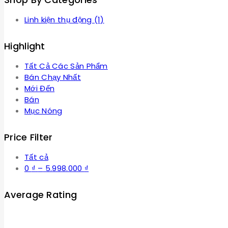
Linh kiện thụ động
(1)
Highlight
Tất Cả Các Sản Phẩm
Bán Chạy Nhất
Mới Đến
Bán
Mục Nóng
Price Filter
Tất cả
Khoảng
0
₫
–
5.998.000
₫
giá:
từ
Average Rating
0 ₫
đến
5.998.000 ₫