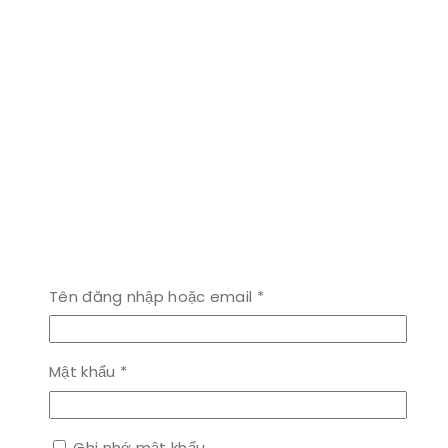
Bắt
Tên đăng nhập hoặc email
*
buộc
Bắt
Mật khẩu
*
buộc
Ghi nhớ mật khẩu