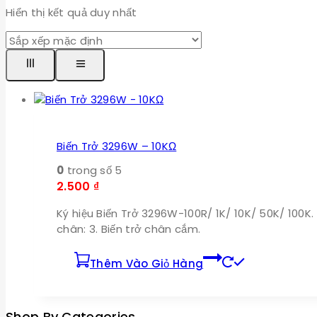
Hiển thị kết quả duy nhất
Biến Trở 3296W – 10KΩ
0
trong số 5
2.500
₫
Ký hiệu Biến Trở 3296W-100R/ 1K/ 10K/ 50K/ 100K. G
chân: 3. Biến trở chân cắm.
Thêm Vào Giỏ Hàng
Shop By Categories