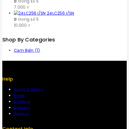
0
trong số 5
7.000
₫
24LC256 I/SN
0
trong số 5
10.000
₫
Shop By Categories
Cảm Biến
(1)
Help
Term & policy
Press
Careers
Delivery
Service
Contact Info