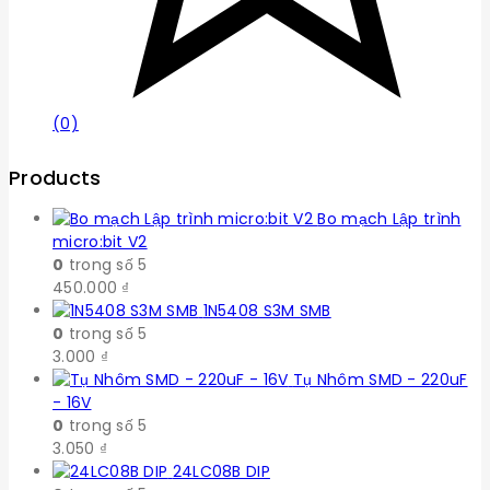
(0)
Products
Bo mạch Lập trình
micro:bit V2
0
trong số 5
450.000
₫
1N5408 S3M SMB
0
trong số 5
3.000
₫
Tụ Nhôm SMD - 220uF
- 16V
0
trong số 5
3.050
₫
24LC08B DIP