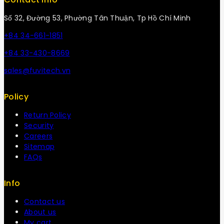
Số 32, Đường 53, Phường Tân Thuận, Tp Hồ Chí Minh
+84 34-661-1851
+84 33-430-8669
sales@fuvitech.vn
Policy
Return Policy
Security
Careers
Sitemap
FAQs
Info
Contact us
About us
My cart