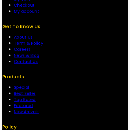
Checkout
My account
Get To Know Us
About Us
Term & Policy
Careers
News & Blog
Contact Us
Products
Special
Best Seller
Top Rated
Featured
New Arrivals
Policy