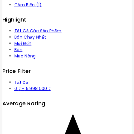
Cảm Biến
(1)
Highlight
Tất Cả Các Sản Phẩm
Bán Chạy Nhất
Mới Đến
Bán
Mục Nóng
Price Filter
Tất cả
Khoảng
0
₫
–
5.998.000
₫
giá:
từ
Average Rating
0 ₫
đến
5.998.000 ₫