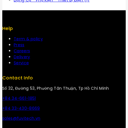
Dụng Cụ - Phụ Kiện - Thiết Bị Điện
(1)
Help
Term & policy
Press
Careers
Delivery
Service
Contact Info
Số 32, Đường 53, Phường Tân Thuận, Tp Hồ Chí Minh
+84 34-661-1851
+84 33-430-8669
sales@fuvitech.vn