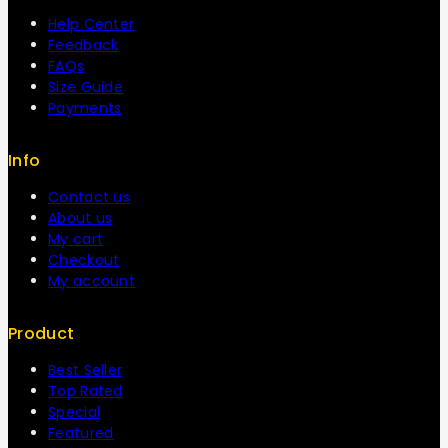
Help Center
Feedback
FAQs
Size Guide
Payments
Info
Contact us
About us
My cart
Checkout
My account
Product
Best Seller
Top Rated
Special
Featured