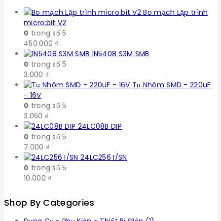
Bo mạch Lập trình
micro:bit V2
0
trong số 5
450.000
₫
1N5408 S3M SMB
0
trong số 5
3.000
₫
Tụ Nhôm SMD - 220uF
- 16V
0
trong số 5
3.050
₫
24LC08B DIP
0
trong số 5
7.000
₫
24LC256 I/SN
0
trong số 5
10.000
₫
Shop By Categories