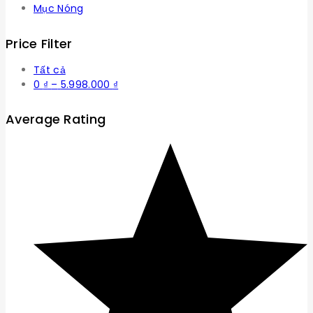
Mục Nóng
Price Filter
Tất cả
Khoảng
0
₫
–
5.998.000
₫
giá:
từ
Average Rating
0 ₫
đến
5.998.000 ₫