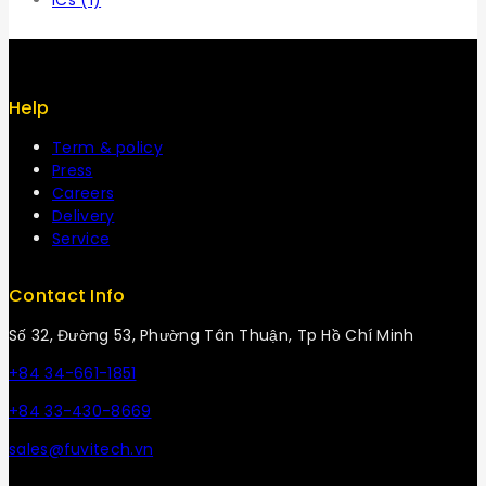
ICs
(1)
Help
Term & policy
Press
Careers
Delivery
Service
Contact Info
Số 32, Đường 53, Phường Tân Thuận, Tp Hồ Chí Minh
+84 34-661-1851
+84 33-430-8669
sales@fuvitech.vn