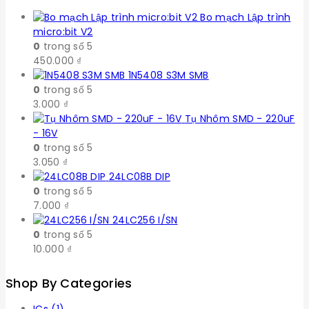
Bo mạch Lập trình
micro:bit V2
0
trong số 5
450.000
₫
1N5408 S3M SMB
0
trong số 5
3.000
₫
Tụ Nhôm SMD - 220uF
- 16V
0
trong số 5
3.050
₫
24LC08B DIP
0
trong số 5
7.000
₫
24LC256 I/SN
0
trong số 5
10.000
₫
Shop By Categories