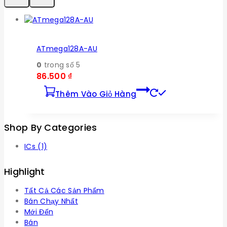
ATmega128A-AU
0
trong số 5
86.500
₫
Thêm Vào Giỏ Hàng
Shop By Categories
ICs
(1)
Highlight
Tất Cả Các Sản Phẩm
Bán Chạy Nhất
Mới Đến
Bán