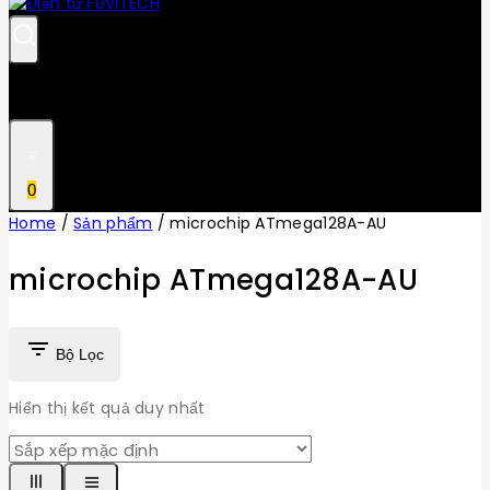
0
Home
/
Sản phẩm
/
microchip ATmega128A-AU
microchip ATmega128A-AU
Bộ Lọc
Hiển thị kết quả duy nhất