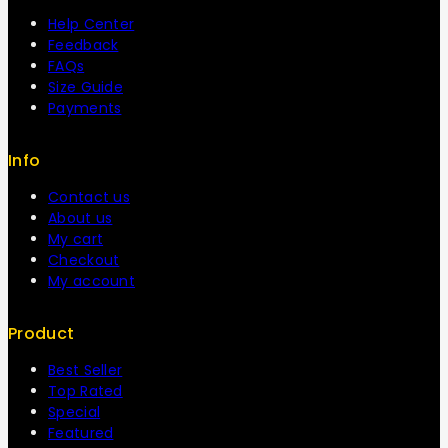
Help Center
Feedback
FAQs
Size Guide
Payments
Info
Contact us
About us
My cart
Checkout
My account
Product
Best Seller
Top Rated
Special
Featured