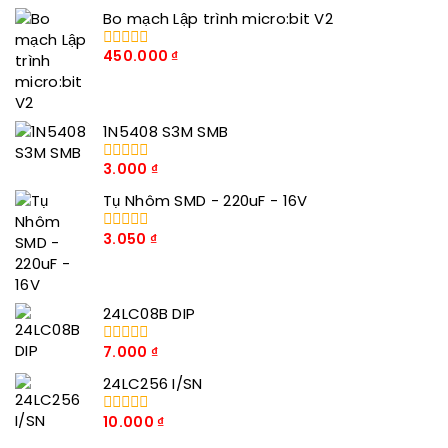
Bo mạch Lập trình micro:bit V2
450.000
₫
0
trong
số
5
1N5408 S3M SMB
3.000
₫
0
trong
Tụ Nhôm SMD - 220uF - 16V
số
5
3.050
₫
0
trong
số
5
24LC08B DIP
7.000
₫
0
trong
24LC256 I/SN
số
5
10.000
₫
0
trong