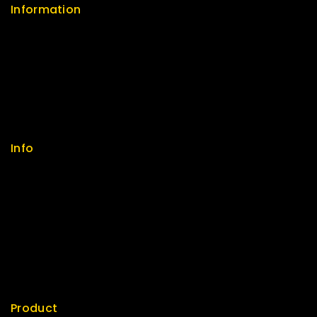
Information
Help Center
Feedback
FAQs
Size Guide
Payments
Info
Contact us
About us
My cart
Checkout
My account
Product