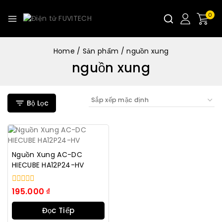
0
Home
/
Sản phẩm
/
nguồn xung
nguồn xung
Bộ Lọc
Nguồn Xung AC-DC
HIECUBE HA12P24-HV
0
195.000
₫
trong
số
Đọc Tiếp
5