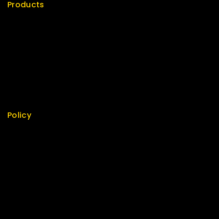
Products
Special
Best Seller
Top Rated
Featured
New Arrivals
Policy
Return Policy
Security
Careers
Sitemap
FAQs