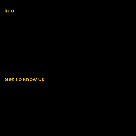
Info
Contact us
About us
My cart
Checkout
My account
Get To Know Us
About Us
Term & Policy
Careers
News & Blog
Contact Us