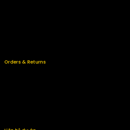
Best Seller
Top Rated
Special
Featured
New Arrivals
Orders & Returns
Track Order
Delivery
Services
Returns
Exchange