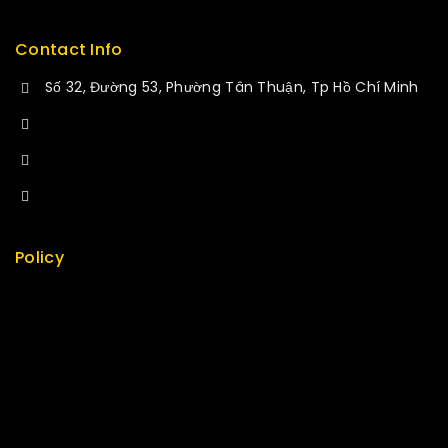
Contact Info
Số 32, Đường 53, Phường Tân Thuận, Tp Hồ Chí Minh
+84 34-661-1851
+84 33-430-8669
sales@fuvitech.vn
Policy
Return Policy
Security
Careers
Sitemap
FAQs